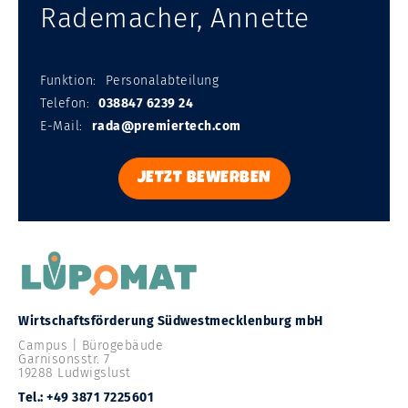
Rademacher, Annette
Funktion:
Personalabteilung
Telefon:
038847 6239 24
E-Mail:
rada@premiertech.com
JETZT BEWERBEN
Wirtschaftsförderung Südwestmecklenburg mbH
Campus | Bürogebäude
Garnisonsstr. 7
19288 Ludwigslust
Tel.: +49 3871 7225601