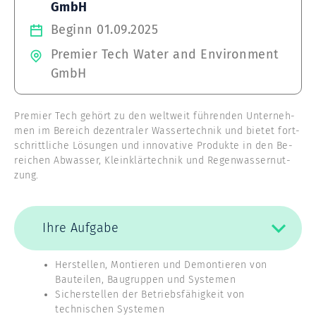
GmbH
Beginn 01.09.2025
Premier Tech Water and Environment
GmbH
Premier Tech ge­hört zu den welt­weit füh­ren­den Un­ter­neh­
men im Be­reich de­zen­tra­ler Was­ser­tech­nik und bie­tet fort­
schritt­li­che Lö­sun­gen und in­no­va­ti­ve Pro­duk­te in den Be­
rei­chen Ab­was­ser, Kleinklärtechnik und Re­gen­was­ser­nut­
zung.
Ihre Aufgabe
Herstellen, Montieren und Demontieren von
Bauteilen, Baugruppen und Systemen
Sicherstellen der Betriebsfähigkeit von
technischen Systemen