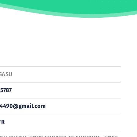
SASU
15787
24490@gmail.com
FR