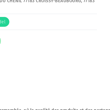
 DU CHENIL 77183 CROISSY-BEAUBOURG, 77183
del