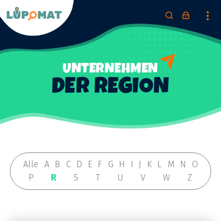
UNTERNEHMEN
DER REGION
Alle
A
B
C
D
E
F
G
H
I
J
K
L
M
N
O
P
R
S
T
U
V
W
Z