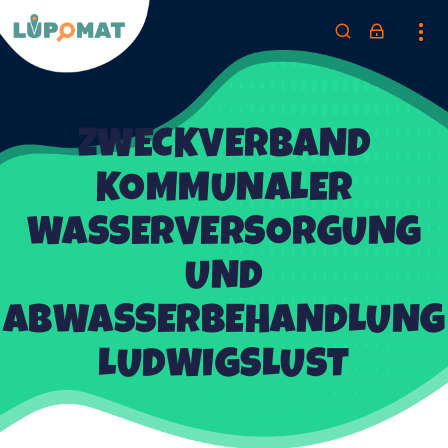
ZWECKVERBAND
KOMMUNALER
WASSERVERSORGUNG
UND
ABWASSERBEHANDLUNG
LUDWIGSLUST