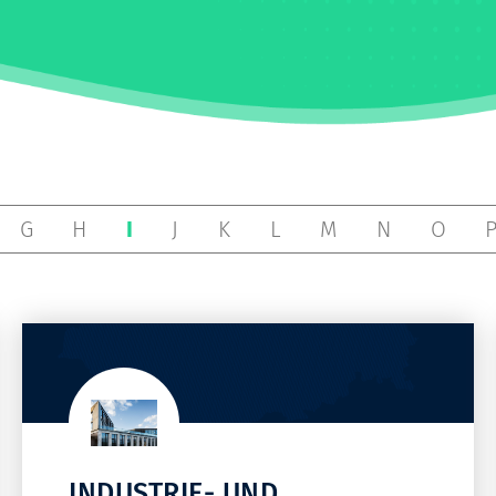
G
H
I
J
K
L
M
N
O
INDUSTRIE- UND