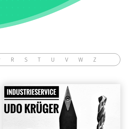
P
R
S
T
U
V
W
Z