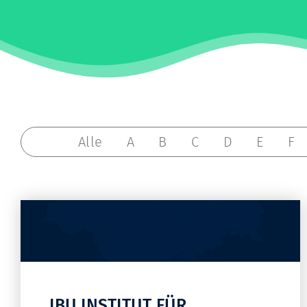
Alle
A
B
C
D
E
F
IBU INSTITUT FÜR